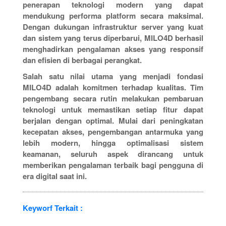
penerapan teknologi modern yang dapat
mendukung performa platform secara maksimal.
Dengan dukungan infrastruktur server yang kuat
dan sistem yang terus diperbarui, MILO4D berhasil
menghadirkan pengalaman akses yang responsif
dan efisien di berbagai perangkat.
Salah satu nilai utama yang menjadi fondasi
MILO4D adalah komitmen terhadap kualitas. Tim
pengembang secara rutin melakukan pembaruan
teknologi untuk memastikan setiap fitur dapat
berjalan dengan optimal. Mulai dari peningkatan
kecepatan akses, pengembangan antarmuka yang
lebih modern, hingga optimalisasi sistem
keamanan, seluruh aspek dirancang untuk
memberikan pengalaman terbaik bagi pengguna di
era digital saat ini.
Keyworf Terkait :