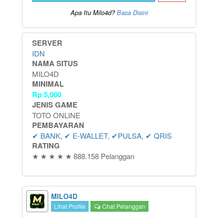
Apa Itu Milo4d?
Baca Disini
SERVER
IDN
NAMA SITUS
MILO4D
MINIMAL
Rp
5,000
JENIS GAME
TOTO ONLINE
PEMBAYARAN
✔ BANK, ✔ E-WALLET, ✔PULSA, ✔ QRIS
RATING
★ ★ ★ ★ ★ 888.158 Pelanggan
MILO4D
Lihat Profile
Chat Pelanggan