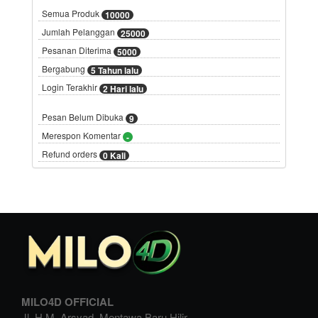
Semua Produk
10000
Jumlah Pelanggan
25000
Pesanan Diterima
5000
Bergabung
5 Tahun lalu
Login Terakhir
2 Hari lalu
Pesan Belum Dibuka
9
Merespon Komentar
-
Refund orders
0 Kali
MILO4D OFFICIAL
Jl. H.M. Arsyad, Mentawa Baru Hilir