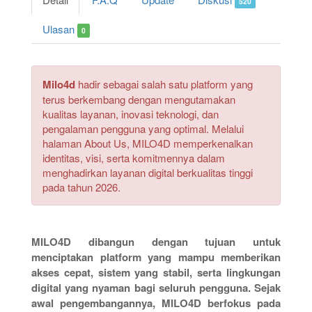
520
Ulasan
0
Milo4d
hadir sebagai salah satu platform yang
terus berkembang dengan mengutamakan
kualitas layanan, inovasi teknologi, dan
pengalaman pengguna yang optimal. Melalui
halaman About Us, MILO4D memperkenalkan
identitas, visi, serta komitmennya dalam
menghadirkan layanan digital berkualitas tinggi
pada tahun 2026.
MILO4D dibangun dengan tujuan untuk
menciptakan platform yang mampu memberikan
akses cepat, sistem yang stabil, serta lingkungan
digital yang nyaman bagi seluruh pengguna. Sejak
awal pengembangannya, MILO4D berfokus pada