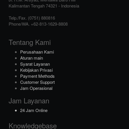
Kalimantan Tengah
74321
-
Indonesia
Telp./Fax.
(0751) 880816
Phone/WA.
+62-813-1629-8808
Tentang Kami
Perusahaan Kami
Aturan main
Syarat Layanan
Kebijakan Privasi
Payment Methods
Customer Support
Jam Operasional
Jam Layanan
24 Jam Online
Knowledgebase